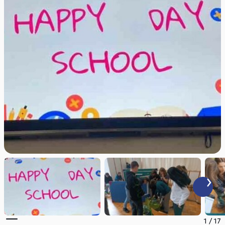
1
/
17