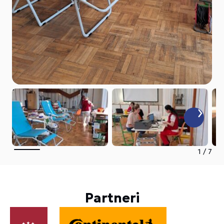
1
/
7
Partneri