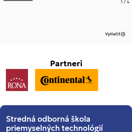
1
/
4
Vytlačiť
Partneri
Stredná odborná škola
priemyselných technológií